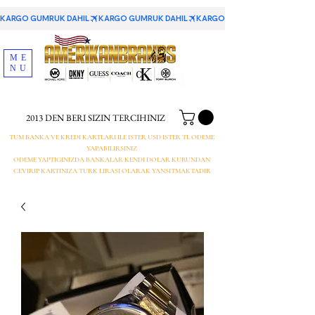
KARGO GUMRUK DAHIL
ME
NU
2013 DEN BERI SIZIN TERCIHINIZ
TUM BANKA VE KREDI KARTLARI ILE ISTER USD ISTER TL ODEME
YAPABILIRSINIZ
ODEME YAPTIGINIZDA BANKALAR KENDI DOLAR KURUNDAN
CEVIRIP KARTINIZA TURK LIRASI OLARAK YANSITMAKTADIR