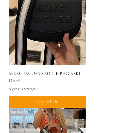
MARC JACOBS SADDLE BAG ASKI
DAHIL
Normal Fiyat
İndirimli Fiyat
$472,00
$267,00
Sepete Ekle