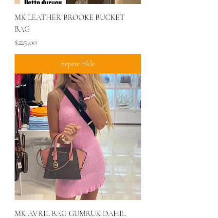
MK LEATHER BROOKE BUCKET
BAG
Fiyat
$225,00
Sepete Ekle
MK AVRIL BAG GUMRUK DAHIL