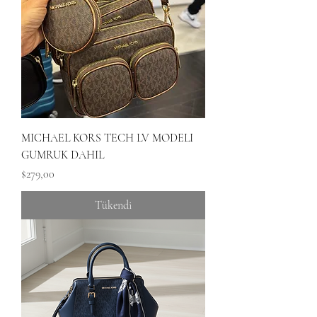
MICHAEL KORS TECH LV MODELI
GUMRUK DAHIL
Fiyat
$279,00
Tükendi