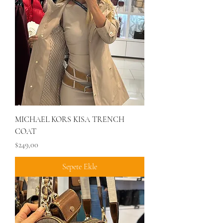
MICHAEL KORS KISA TRENCH
COAT
Fiyat
$249,00
Sepete Ekle