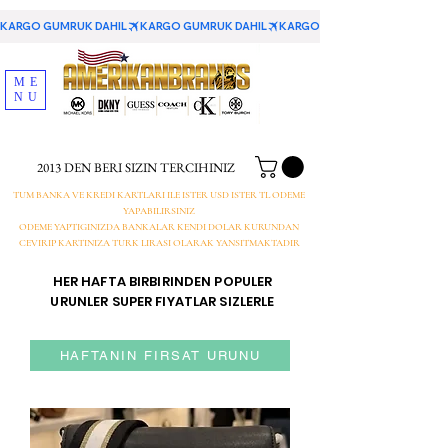
KARGO GUMRUK DAHIL
ME
NU
2013 DEN BERI SIZIN TERCIHINIZ
TUM BANKA VE KREDI KARTLARI ILE ISTER USD ISTER TL ODEME
YAPABILIRSINIZ
ODEME YAPTIGINIZDA BANKALAR KENDI DOLAR KURUNDAN
CEVIRIP KARTINIZA TURK LIRASI OLARAK YANSITMAKTADIR
HER HAFTA BIRBIRINDEN POPULER
URUNLER SUPER FIYATLAR SIZLERLE
HAFTANIN FIRSAT URUNU