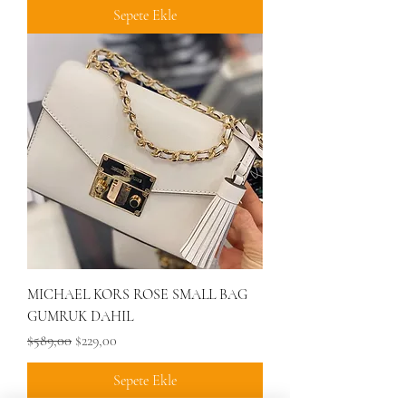
Sepete Ekle
MICHAEL KORS ROSE SMALL BAG
GUMRUK DAHIL
Normal Fiyat
İndirimli Fiyat
$589,00
$229,00
Sepete Ekle