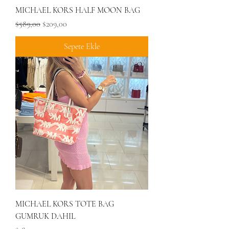
MICHAEL KORS HALF MOON BAG
Normal Fiyat
İndirimli Fiyat
$589,00
$209,00
Sepete Ekle
MICHAEL KORS TOTE BAG
GUMRUK DAHIL