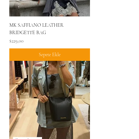
MK SAFFIANO LEATHER
BRIDGETTE BAG
Fiyat
$229,00
Sepete Ekle