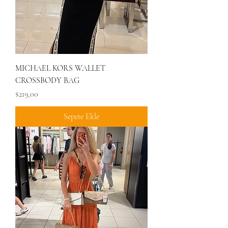
MICHAEL KORS WALLET
CROSSBODY BAG
Fiyat
$219,00
Sepete Ekle