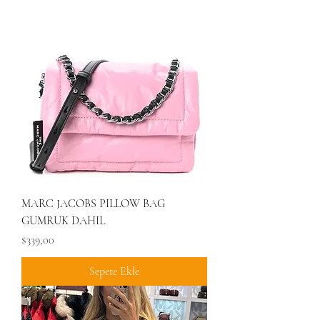
MARC JACOBS PILLOW BAG
GUMRUK DAHIL
Fiyat
$339,00
Sepete Ekle