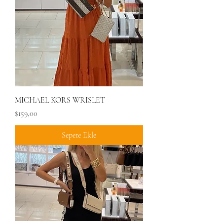
MICHAEL KORS WRISLET
Fiyat
$159,00
Sepete Ekle