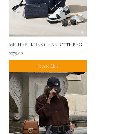
MICHAEL KORS CHARLOTTE BAG
Fiyat
$279,00
Sepete Ekle