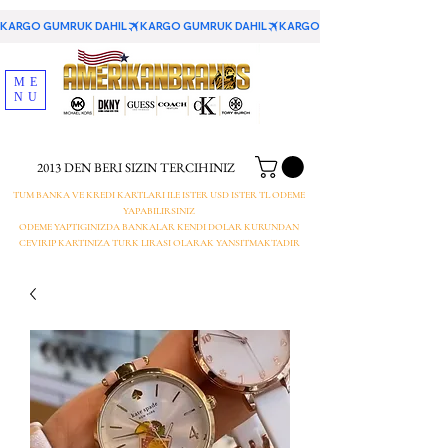
KARGO GUMRUK DAHIL
ME
NU
2013 DEN BERI SIZIN TERCIHINIZ
TUM BANKA VE KREDI KARTLARI ILE ISTER USD ISTER TL ODEME
YAPABILIRSINIZ
ODEME YAPTIGINIZDA BANKALAR KENDI DOLAR KURUNDAN
CEVIRIP KARTINIZA TURK LIRASI OLARAK YANSITMAKTADIR