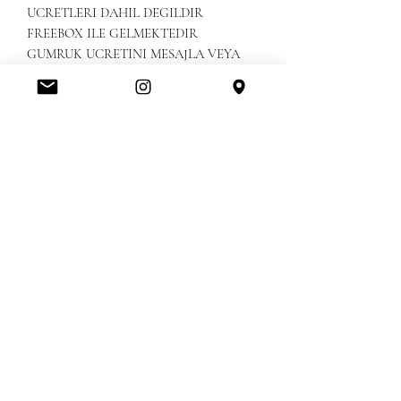
UCRETLERI DAHIL DEGILDIR 
FREEBOX ILE GELMEKTEDIR 

GUMRUK UCRETINI MESAJLA VEYA 
KAPIDA KREDI KARTINIZLA VEYA 
PESIN ODEYEBILRISINIZ
Amerikanbrands Outlet Store
Orlando International Premium Outlet FL, United