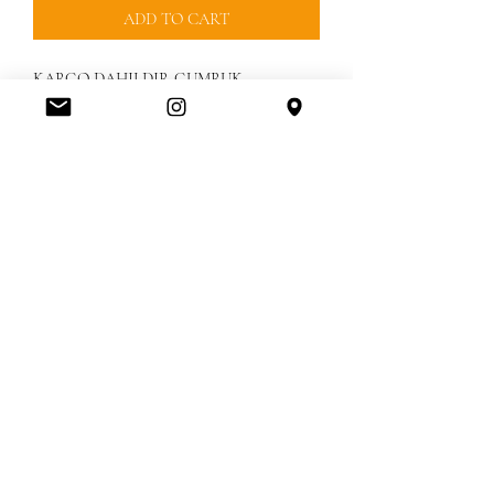
ADD TO CART
KARGO DAHILDIR GUMRUK 
UCRETLERI DAHIL DEGILDIR 
FREEBOX ILE GELMEKTEDIR 

GUMRUK UCRETINI MESAJLA VEYA 
KAPIDA KREDI KARTINIZLA VEYA 
PESIN ODEYEBILRISINIZ
Amerikanbrands Outlet Store
Orlando International Premium Outlet FL, United