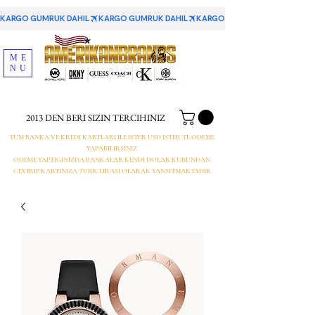
KARGO GUMRUK DAHIL
ME
NU
2013 DEN BERI SIZIN TERCIHINIZ
TUM BANKA VE KREDI KARTLARI ILE ISTER USD ISTER TL ODEME
YAPABILIRSINIZ
ODEME YAPTIGINIZDA BANKALAR KENDI DOLAR KURUNDAN
CEVIRIP KARTINIZA TURK LIRASI OLARAK YANSITMAKTADIR