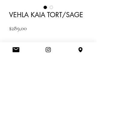
VEHLA KAIA TORT/SAGE
Fiyat
$289,00
Adet
*
ADD TO CART
20 GUNDE TESLIM
Amerikanbrands Outlet Store