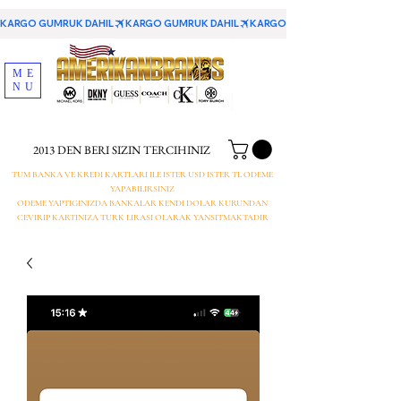
KARGO GUMRUK DAHIL
ME
NU
2013 DEN BERI SIZIN TERCIHINIZ
TUM BANKA VE KREDI KARTLARI ILE ISTER USD ISTER TL ODEME
YAPABILIRSINIZ
ODEME YAPTIGINIZDA BANKALAR KENDI DOLAR KURUNDAN
CEVIRIP KARTINIZA TURK LIRASI OLARAK YANSITMAKTADIR