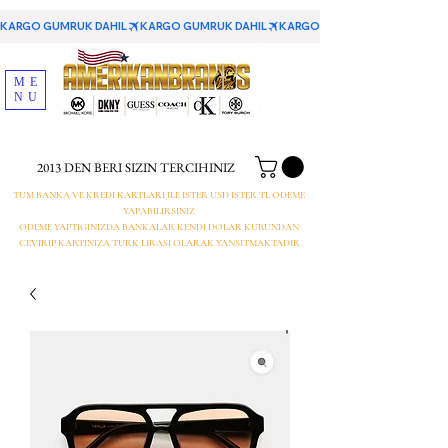
KARGO GUMRUK DAHIL
ME
NU
2013 DEN BERI SIZIN TERCIHINIZ
TUM BANKA VE KREDI KARTLARI ILE ISTER USD ISTER TL ODEME
YAPABILIRSINIZ
ODEME YAPTIGINIZDA BANKALAR KENDI DOLAR KURUNDAN
CEVIRIP KARTINIZA TURK LIRASI OLARAK YANSITMAKTADIR