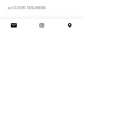
20 GUNDE TESLIMDIR
Amerikanbrands Outlet Store
Orlando International Premium Outlet FL, United