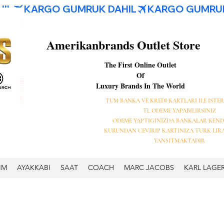
Amerikanbrands Outlet Store
The First Online Outlet
Of
Luxury Brands In The World
TUM BANKA VE KREDI KARTLARI ILE ISTER
TL ODEME YAPABILIRSINIZ
ODEME YAPTIGINIZDA BANKALAR KEND
KURUNDAN CEVIRIP KARTINIZA TURK LIR
YANSITMAKTADIR
IM
AYAKKABI
SAAT
COACH
MARC JACOBS
KARL LAGE