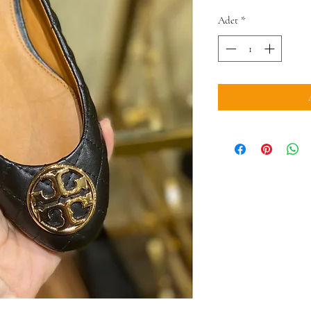
Adet
*