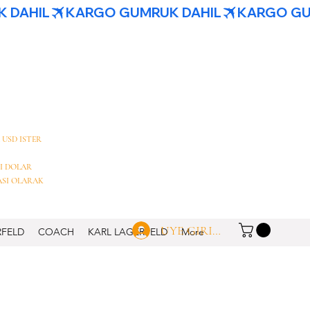
 USD ISTER
I DOLAR
ASI OLARAK
UYE GIRISI
RFELD
COACH
KARL LAGERFELD
More