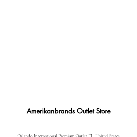
Amerikanbrands Outlet Store
Orlando International Premium Outlet FL, United States