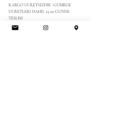
KARGO UCRETSIZDIR -GUMRUK
UCRETLERI DAHIL 15-20 GUNDE
TESLIM
Amerikanbrands Outlet Store
Orlando International Premium Outlet FL, United