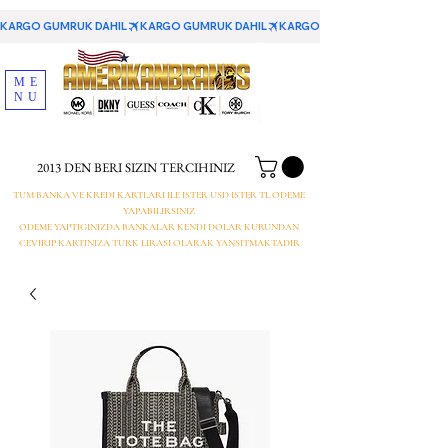
KARGO GUMRUK DAHIL
ME
NU
2013 DEN BERI SIZIN TERCIHINIZ
TUM BANKA VE KREDI KARTLARI ILE ISTER USD ISTER TL ODEME
YAPABILIRSINIZ
ODEME YAPTIGINIZDA BANKALAR KENDI DOLAR KURUNDAN
CEVIRIP KARTINIZA TURK LIRASI OLARAK YANSITMAKTADIR