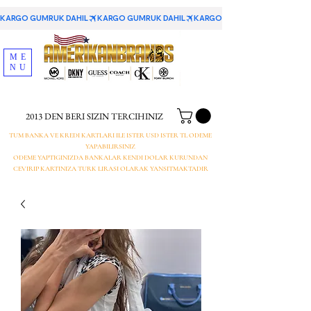
KARGO GUMRUK DAHIL
ME
NU
2013 DEN BERI SIZIN TERCIHINIZ
TUM BANKA VE KREDI KARTLARI ILE ISTER USD ISTER TL ODEME
YAPABILIRSINIZ
ODEME YAPTIGINIZDA BANKALAR KENDI DOLAR KURUNDAN
CEVIRIP KARTINIZA TURK LIRASI OLARAK YANSITMAKTADIR