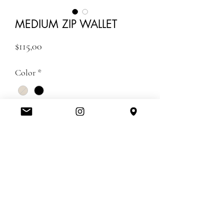
MEDIUM ZIP WALLET
Fiyat
$115,00
Color
*
Adet
*
ADD TO CART
GUMRUK DAHIL