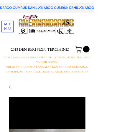
KARGO GUMRUK DAHIL
ME
NU
2013 DEN BERI SIZIN TERCIHINIZ
TUM BANKA VE KREDI KARTLARI ILE ISTER USD ISTER TL ODEME
YAPABILIRSINIZ
ODEME YAPTIGINIZDA BANKALAR KENDI DOLAR KURUNDAN
CEVIRIP KARTINIZA TURK LIRASI OLARAK YANSITMAKTADIR