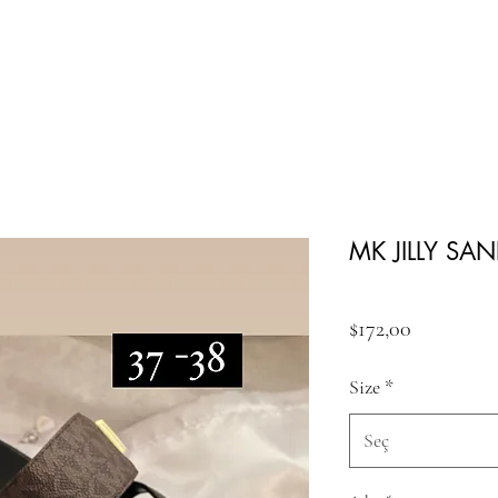
MK JILLY SA
Fiyat
$172,00
Size
*
Seç