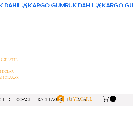
 USD ISTER
I DOLAR
ASI OLARAK
UYE GIRISI
RFELD
COACH
KARL LAGERFELD
More