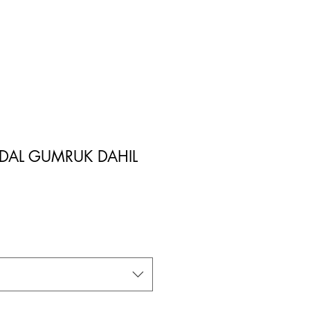
NDAL GUMRUK DAHIL