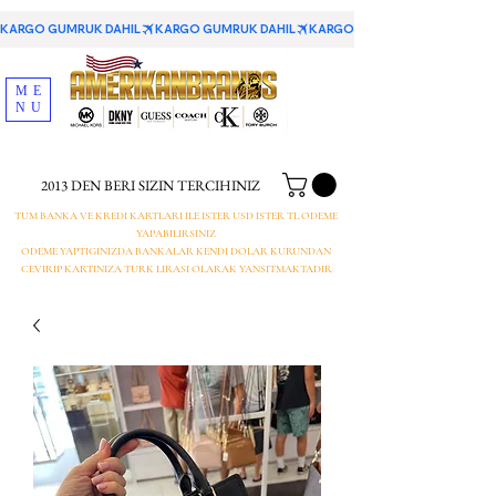
KARGO GUMRUK DAHIL
ME
NU
2013 DEN BERI SIZIN TERCIHINIZ
TUM BANKA VE KREDI KARTLARI ILE ISTER USD ISTER TL ODEME
YAPABILIRSINIZ
ODEME YAPTIGINIZDA BANKALAR KENDI DOLAR KURUNDAN
CEVIRIP KARTINIZA TURK LIRASI OLARAK YANSITMAKTADIR