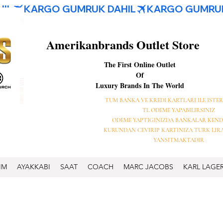
Amerikanbrands Outlet Store
The First Online Outlet
Of
Luxury Brands In The World
TUM BANKA VE KREDI KARTLARI ILE ISTER
TL ODEME YAPABILIRSINIZ
ODEME YAPTIGINIZDA BANKALAR KEND
KURUNDAN CEVIRIP KARTINIZA TURK LIR
YANSITMAKTADIR
IM
AYAKKABI
SAAT
COACH
MARC JACOBS
KARL LAGE