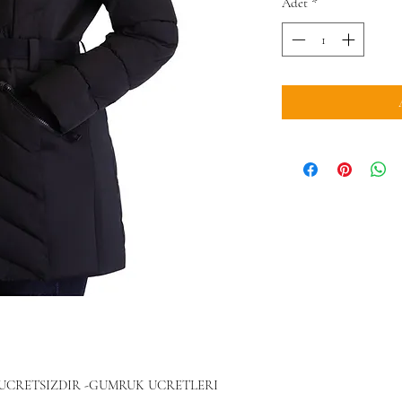
Adet
*
O UCRETSIZDIR -GUMRUK UCRETLERI