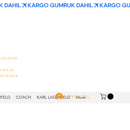
 USD ISTER
I DOLAR
ASI OLARAK
UYE GIRISI
RFELD
COACH
KARL LAGERFELD
More