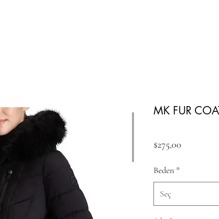
MK FUR COA
Fiyat
$275,00
Beden
*
Seç