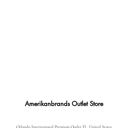
Amerikanbrands Outlet Store
Orlando International Premium Outlet FL, United States