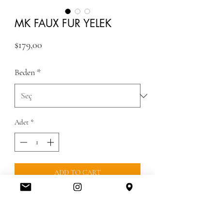
MK FAUX FUR YELEK
Fiyat
$179,00
Beden
*
Adet
*
ADD TO CART
KARGO UCRETSIZDIR -GUMRUK 
UCRETLERI DAHIL DEGILDIRGUMRUK 