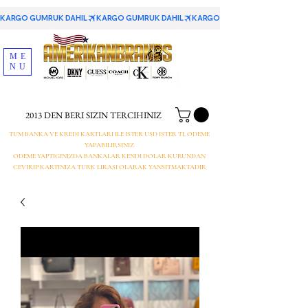
KARGO GUMRUK DAHIL
ME
NU
2013 DEN BERI SIZIN TERCIHINIZ
TUM BANKA VE KREDI KARTLARI ILE ISTER USD ISTER TL ODEME
YAPABILIRSINIZ
ODEME YAPTIGINIZDA BANKALAR KENDI DOLAR KURUNDAN
CEVIRIP KARTINIZA TURK LIRASI OLARAK YANSITMAKTADIR