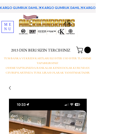
KARGO GUMRUK DAHIL
ME
NU
2013 DEN BERI SIZIN TERCIHINIZ
TUM BANKA VE KREDI KARTLARI ILE ISTER USD ISTER TL ODEME
YAPABILIRSINIZ
ODEME YAPTIGINIZDA BANKALAR KENDI DOLAR KURUNDAN
CEVIRIP KARTINIZA TURK LIRASI OLARAK YANSITMAKTADIR