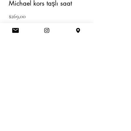
Michael kors taşlı saat
Fiyat
$269,00
Adet
*
ADD TO CART
Amerikanbrands Outlet Store
Orlando International Premium Outlet FL, United