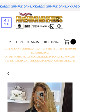
KARGO GUMRUK DAHIL
ME
NU
2013 DEN BERI SIZIN TERCIHINIZ
TUM BANKA VE KREDI KARTLARI ILE ISTER USD ISTER TL ODEME
YAPABILIRSINIZ
ODEME YAPTIGINIZDA BANKALAR KENDI DOLAR KURUNDAN
CEVIRIP KARTINIZA TURK LIRASI OLARAK YANSITMAKTADIR