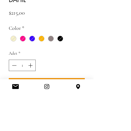
Fiyat
$215,00
Color
*
Adet
*
ADD TO CART
KARGO VE GUMRUN DAHILDIR
İADE VE DEĞİŞİM