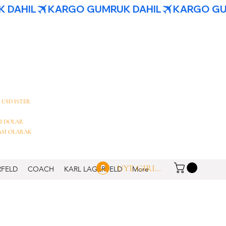
 USD ISTER
I DOLAR
ASI OLARAK
UYE GIRISI
RFELD
COACH
KARL LAGERFELD
More