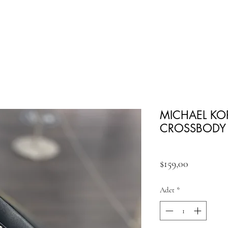
MICHAEL KO
CROSSBODY
Fiyat
$159,00
Adet
*