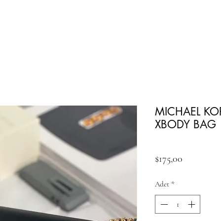
MICHAEL KO
XBODY BAG
Fiyat
$175,00
Adet
*