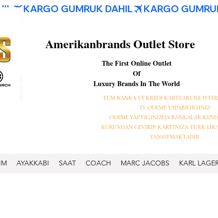
Amerikanbrands Outlet Store
The First Online Outlet
Of
Luxury Brands In The World
TUM BANKA VE KREDI KARTLARI ILE ISTER
TL ODEME YAPABILIRSINIZ
ODEME YAPTIGINIZDA BANKALAR KEND
KURUNDAN CEVIRIP KARTINIZA TURK LIR
YANSITMAKTADIR
IM
AYAKKABI
SAAT
COACH
MARC JACOBS
KARL LAGE