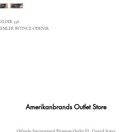
LDIR 33$
LEMLER BITINCE ODENIR
Amerikanbrands Outlet Store
Orlando International Premium Outlet FL, United States