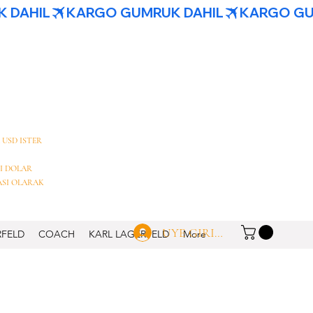
 USD ISTER
I DOLAR
ASI OLARAK
UYE GIRISI
RFELD
COACH
KARL LAGERFELD
More