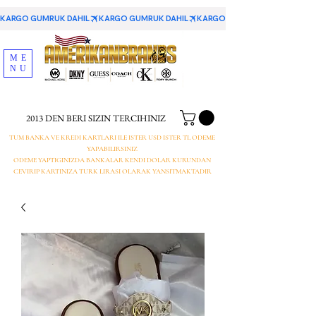
KARGO GUMRUK DAHIL
ME
NU
2013 DEN BERI SIZIN TERCIHINIZ
TUM BANKA VE KREDI KARTLARI ILE ISTER USD ISTER TL ODEME
YAPABILIRSINIZ
ODEME YAPTIGINIZDA BANKALAR KENDI DOLAR KURUNDAN
CEVIRIP KARTINIZA TURK LIRASI OLARAK YANSITMAKTADIR