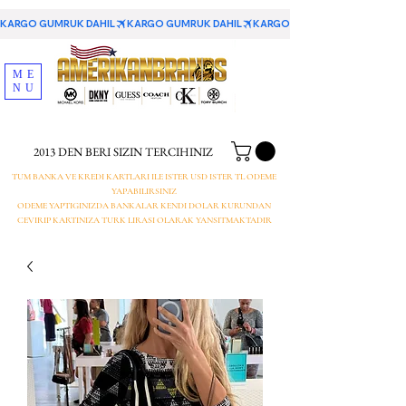
KARGO GUMRUK DAHIL
ME
NU
2013 DEN BERI SIZIN TERCIHINIZ
TUM BANKA VE KREDI KARTLARI ILE ISTER USD ISTER TL ODEME
YAPABILIRSINIZ
ODEME YAPTIGINIZDA BANKALAR KENDI DOLAR KURUNDAN
CEVIRIP KARTINIZA TURK LIRASI OLARAK YANSITMAKTADIR