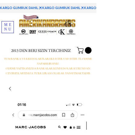
KARGO GUMRUK DAHIL
ME
NU
2013 DEN BERI SIZIN TERCIHINIZ
TUM BANKA VE KREDI KARTLARI ILE ISTER USD ISTER TL ODEME
YAPABILIRSINIZ
ODEME YAPTIGINIZDA BANKALAR KENDI DOLAR KURUNDAN
CEVIRIP KARTINIZA TURK LIRASI OLARAK YANSITMAKTADIR