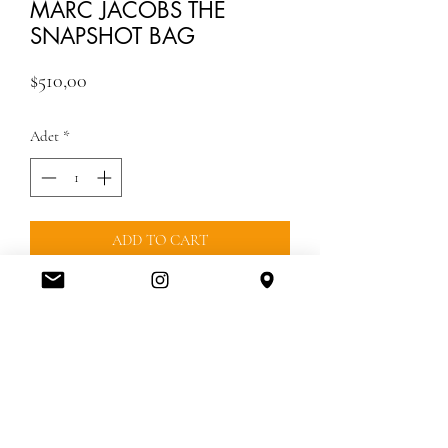
MARC JACOBS THE
SNAPSHOT BAG
Fiyat
$510,00
Adet
*
ADD TO CART
GUMRUK DAHILDIR 15-20 GUNDE
TESLIM
ÖNEMLİ GÜMRÜK BİLGİLERİ
⭐️%30 Gümrük vergileri fiyatlara dahildir.
İADE VE DEĞİŞİM