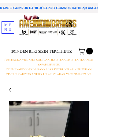
KARGO GUMRUK DAHIL
ME
NU
2013 DEN BERI SIZIN TERCIHINIZ
TUM BANKA VE KREDI KARTLARI ILE ISTER USD ISTER TL ODEME
YAPABILIRSINIZ
ODEME YAPTIGINIZDA BANKALAR KENDI DOLAR KURUNDAN
CEVIRIP KARTINIZA TURK LIRASI OLARAK YANSITMAKTADIR