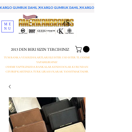
KARGO GUMRUK DAHIL
ME
NU
2013 DEN BERI SIZIN TERCIHINIZ
TUM BANKA VE KREDI KARTLARI ILE ISTER USD ISTER TL ODEME
YAPABILIRSINIZ
ODEME YAPTIGINIZDA BANKALAR KENDI DOLAR KURUNDAN
CEVIRIP KARTINIZA TURK LIRASI OLARAK YANSITMAKTADIR