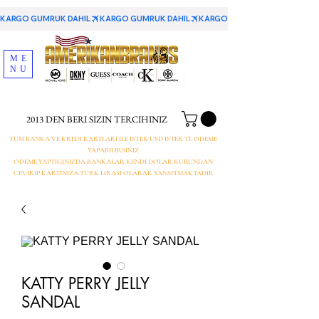
KARGO GUMRUK DAHIL
ME
NU
2013 DEN BERI SIZIN TERCIHINIZ
TUM BANKA VE KREDI KARTLARI ILE ISTER USD ISTER TL ODEME
YAPABILIRSINIZ
ODEME YAPTIGINIZDA BANKALAR KENDI DOLAR KURUNDAN
CEVIRIP KARTINIZA TURK LIRASI OLARAK YANSITMAKTADIR
KATTY PERRY JELLY
SANDAL