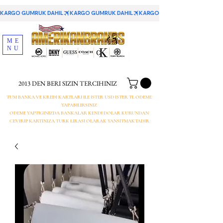
KARGO GUMRUK DAHIL
ME
NU
2013 DEN BERI SIZIN TERCIHINIZ
TUM BANKA VE KREDI KARTLARI ILE ISTER USD ISTER TL ODEME
YAPABILIRSINIZ
ODEME YAPTIGINIZDA BANKALAR KENDI DOLAR KURUNDAN
CEVIRIP KARTINIZA TURK LIRASI OLARAK YANSITMAKTADIR