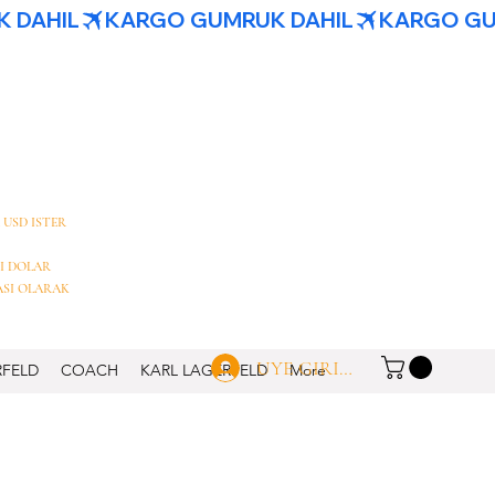
 USD ISTER
I DOLAR
ASI OLARAK
UYE GIRISI
RFELD
COACH
KARL LAGERFELD
More