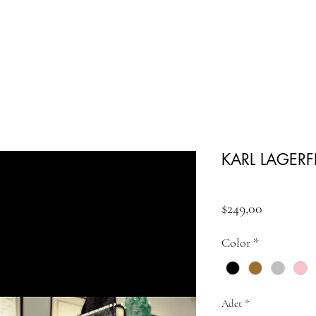
KARL LAGER
Fiyat
$249,00
Color
*
Adet
*