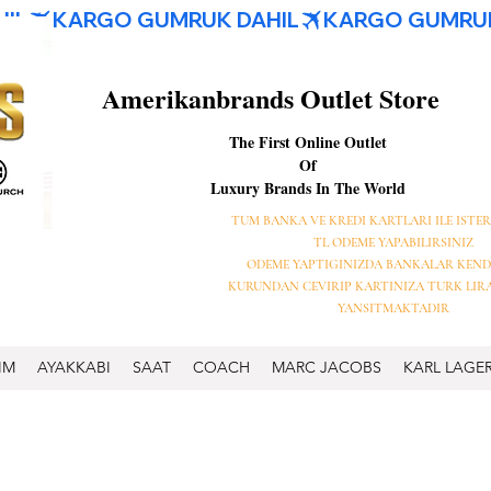
Amerikanbrands Outlet Store
The First Online Outlet
Of
Luxury Brands In The World
TUM BANKA VE KREDI KARTLARI ILE ISTER
TL ODEME YAPABILIRSINIZ
ODEME YAPTIGINIZDA BANKALAR KEND
KURUNDAN CEVIRIP KARTINIZA TURK LIR
YANSITMAKTADIR
IM
AYAKKABI
SAAT
COACH
MARC JACOBS
KARL LAGE