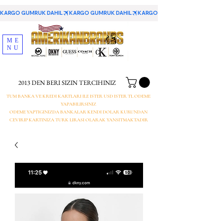
KARGO GUMRUK DAHIL
ME
NU
2013 DEN BERI SIZIN TERCIHINIZ
TUM BANKA VE KREDI KARTLARI ILE ISTER USD ISTER TL ODEME
YAPABILIRSINIZ
ODEME YAPTIGINIZDA BANKALAR KENDI DOLAR KURUNDAN
CEVIRIP KARTINIZA TURK LIRASI OLARAK YANSITMAKTADIR