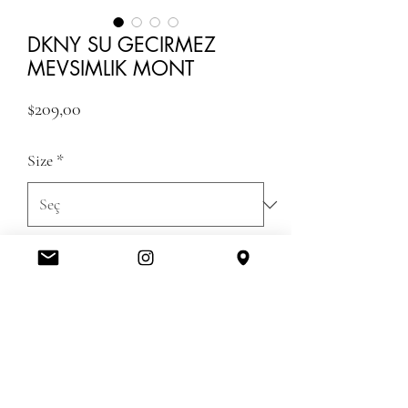
DKNY SU GECIRMEZ
MEVSIMLIK MONT
Fiyat
$209,00
Size
*
Color
*
Adet
*