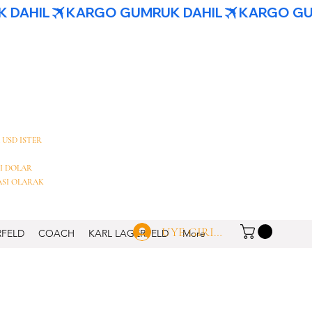
 USD ISTER
I DOLAR
ASI OLARAK
UYE GIRISI
RFELD
COACH
KARL LAGERFELD
More