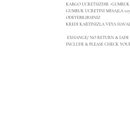
KARGO UCRETSIZDIR -GUMRUK 
GUMRUK UCRETINI MESAJLA veya
ODEYEBILIRSINIZ

KREDI KARTINIZLA VEYA HAVALE
 EXHANGE/ NO RETURN & IADE DEGISIM YOKTURCUSTOM FEE ARE NOT 
INCLUDE & PLEASE CHECK YOU