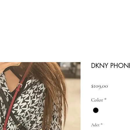
DKNY PHON
Fiyat
$109,00
Color
*
Adet
*