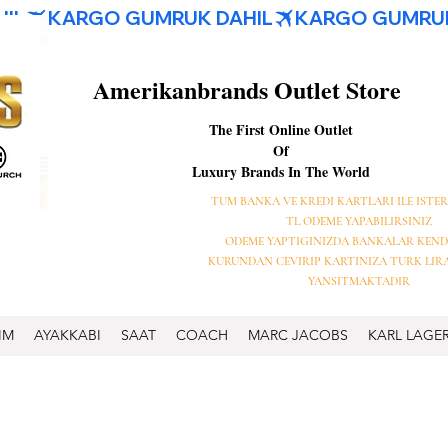
Amerikanbrands Outlet Store
The First Online Outlet
Of
Luxury Brands In The World
TUM BANKA VE KREDI KARTLARI ILE ISTER
TL ODEME YAPABILIRSINIZ
ODEME YAPTIGINIZDA BANKALAR KEND
KURUNDAN CEVIRIP KARTINIZA TURK LIR
YANSITMAKTADIR
IM
AYAKKABI
SAAT
COACH
MARC JACOBS
KARL LAGE