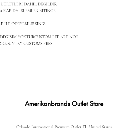
UCRETLERI DAHIL DEGILDIR

 KAPIDA ISLEMLER BITINCE 
 ILE ODEYEBILIRSINIZ

R COUNTRY CUSTOMS FEES
Amerikanbrands Outlet Store
Orlando International Premium Outlet FL, United States