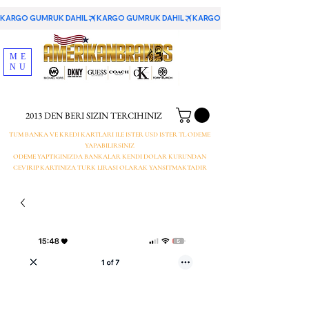
KARGO GUMRUK DAHIL
ME
NU
2013 DEN BERI SIZIN TERCIHINIZ
TUM BANKA VE KREDI KARTLARI ILE ISTER USD ISTER TL ODEME
YAPABILIRSINIZ
ODEME YAPTIGINIZDA BANKALAR KENDI DOLAR KURUNDAN
CEVIRIP KARTINIZA TURK LIRASI OLARAK YANSITMAKTADIR