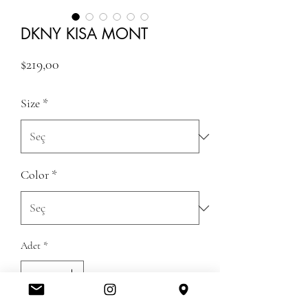
DKNY KISA MONT
Fiyat
$219,00
Size
*
Color
*
Adet
*