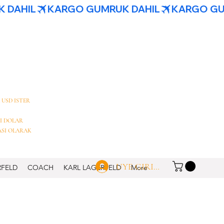
 USD ISTER
I DOLAR
ASI OLARAK
UYE GIRISI
RFELD
COACH
KARL LAGERFELD
More