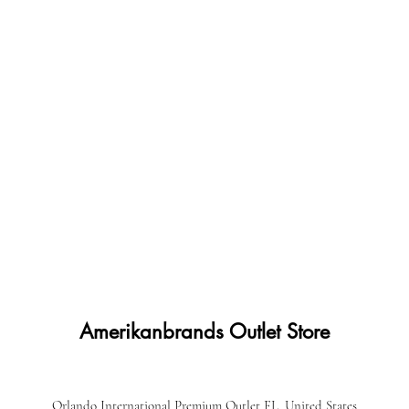
Amerikanbrands Outlet Store
Orlando International Premium Outlet FL, United States