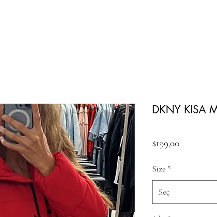
DKNY KISA 
Fiyat
$199,00
Size
*
Seç