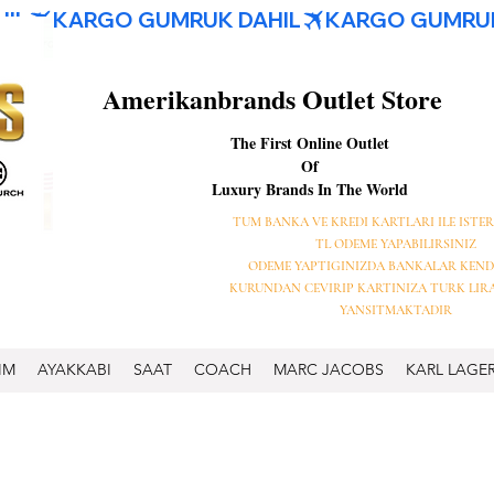
Amerikanbrands Outlet Store
The First Online Outlet
Of
Luxury Brands In The World
TUM BANKA VE KREDI KARTLARI ILE ISTER
TL ODEME YAPABILIRSINIZ
ODEME YAPTIGINIZDA BANKALAR KEND
KURUNDAN CEVIRIP KARTINIZA TURK LIR
YANSITMAKTADIR
IM
AYAKKABI
SAAT
COACH
MARC JACOBS
KARL LAGE