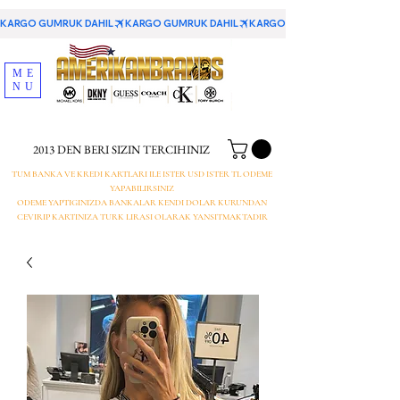
KARGO GUMRUK DAHIL
ME
NU
2013 DEN BERI SIZIN TERCIHINIZ
TUM BANKA VE KREDI KARTLARI ILE ISTER USD ISTER TL ODEME
YAPABILIRSINIZ
ODEME YAPTIGINIZDA BANKALAR KENDI DOLAR KURUNDAN
CEVIRIP KARTINIZA TURK LIRASI OLARAK YANSITMAKTADIR