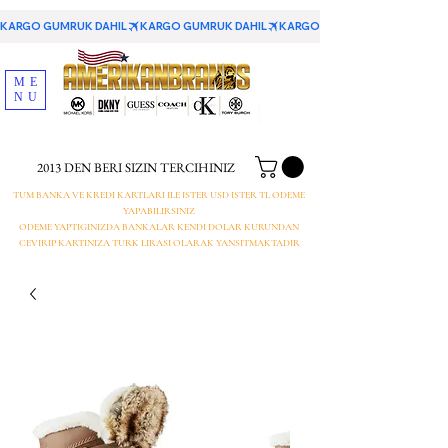
KARGO GUMRUK DAHIL
ME
NU
2013 DEN BERI SIZIN TERCIHINIZ
TUM BANKA VE KREDI KARTLARI ILE ISTER USD ISTER TL ODEME
YAPABILIRSINIZ
ODEME YAPTIGINIZDA BANKALAR KENDI DOLAR KURUNDAN
CEVIRIP KARTINIZA TURK LIRASI OLARAK YANSITMAKTADIR