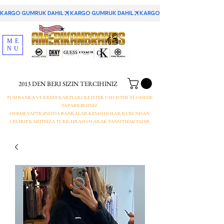
KARGO GUMRUK DAHIL
ME
NU
2013 DEN BERI SIZIN TERCIHINIZ
TUM BANKA VE KREDI KARTLARI ILE ISTER USD ISTER TL ODEME
YAPABILIRSINIZ
ODEME YAPTIGINIZDA BANKALAR KENDI DOLAR KURUNDAN
CEVIRIP KARTINIZA TURK LIRASI OLARAK YANSITMAKTADIR