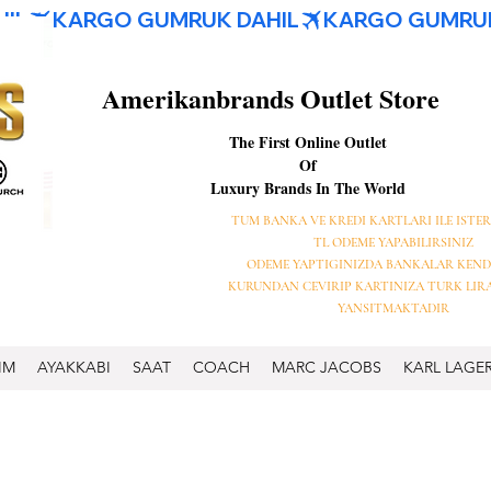
Amerikanbrands Outlet Store
The First Online Outlet
Of
Luxury Brands In The World
TUM BANKA VE KREDI KARTLARI ILE ISTER
TL ODEME YAPABILIRSINIZ
ODEME YAPTIGINIZDA BANKALAR KEND
KURUNDAN CEVIRIP KARTINIZA TURK LIR
YANSITMAKTADIR
IM
AYAKKABI
SAAT
COACH
MARC JACOBS
KARL LAGE