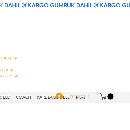
 USD ISTER
I DOLAR
ASI OLARAK
UYE GIRISI
RFELD
COACH
KARL LAGERFELD
More