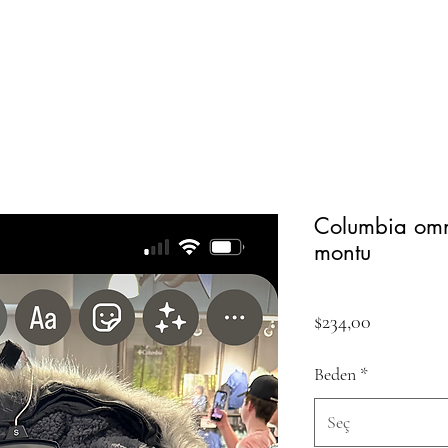
Columbia omn
montu
Fiyat
$234,00
Beden
*
Seç