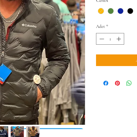
Adet
*