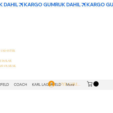
 USD ISTER
I DOLAR
ASI OLARAK
UYE GIRISI
RFELD
COACH
KARL LAGERFELD
More