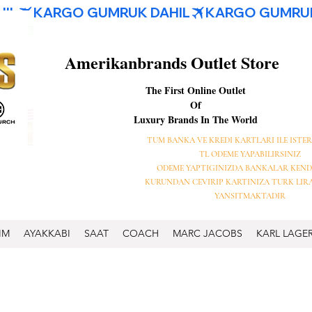
Amerikanbrands Outlet Store
The First Online Outlet
Of
Luxury Brands In The World
TUM BANKA VE KREDI KARTLARI ILE ISTER
TL ODEME YAPABILIRSINIZ
ODEME YAPTIGINIZDA BANKALAR KEND
KURUNDAN CEVIRIP KARTINIZA TURK LIR
YANSITMAKTADIR
IM
AYAKKABI
SAAT
COACH
MARC JACOBS
KARL LAGE