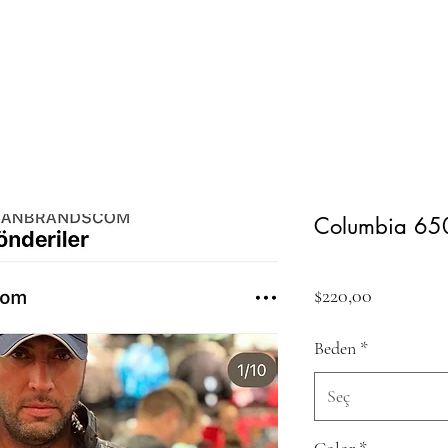
Columbia 650
Fiyat
$220,00
Beden
*
Seç
Color
*