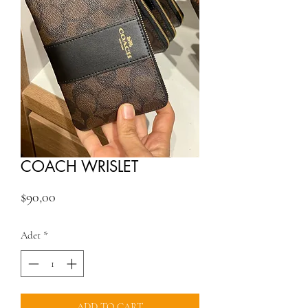
COACH WRISLET
Fiyat
$90,00
Adet
*
ADD TO CART