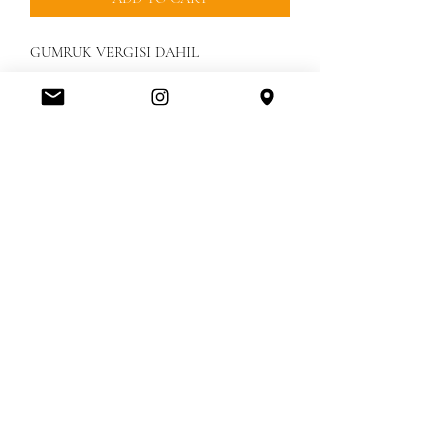
GUMRUK VERGISI DAHIL
Amerikanbrands Outlet Store
Orlando International Premium Outlet FL, United