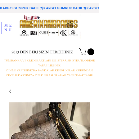
KARGO GUMRUK DAHIL
ME
NU
2013 DEN BERI SIZIN TERCIHINIZ
TUM BANKA VE KREDI KARTLARI ILE ISTER USD ISTER TL ODEME
YAPABILIRSINIZ
ODEME YAPTIGINIZDA BANKALAR KENDI DOLAR KURUNDAN
CEVIRIP KARTINIZA TURK LIRASI OLARAK YANSITMAKTADIR