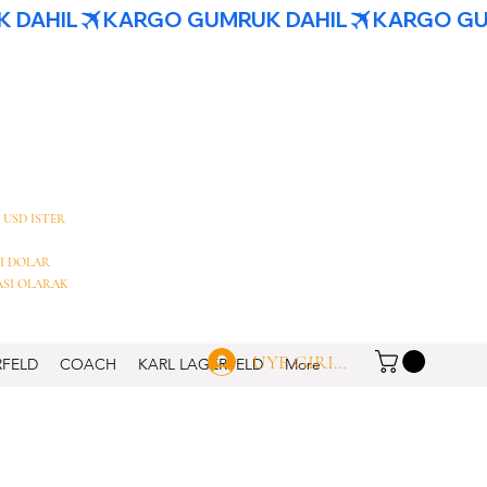
 USD ISTER
I DOLAR
ASI OLARAK
UYE GIRISI
RFELD
COACH
KARL LAGERFELD
More