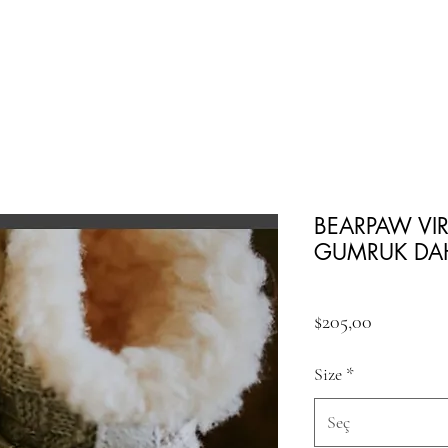
BEARPAW VI
GUMRUK DAH
Fiyat
$205,00
Size
*
Seç