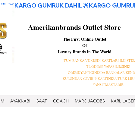
Amerikanbrands Outlet Store
The First Online Outlet
Of
Luxury Brands In The World
TUM BANKA VE KREDI KARTLARI ILE ISTER
TL ODEME YAPABILIRSINIZ
ODEME YAPTIGINIZDA BANKALAR KEND
KURUNDAN CEVIRIP KARTINIZA TURK LIR
YANSITMAKTADIR
IM
AYAKKABI
SAAT
COACH
MARC JACOBS
KARL LAGE