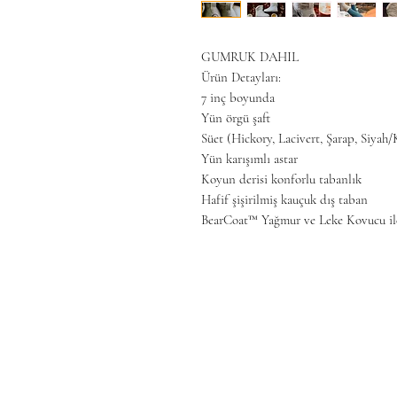
GUMRUK DAHIL
Ürün Detayları:
7 inç boyunda
Yün örgü şaft
Süet (Hickory, Lacivert, Şarap, Siyah
Yün karışımlı astar
Koyun derisi konforlu tabanlık
Hafif şişirilmiş kauçuk dış taban
BearCoat™ Yağmur ve Leke Kovucu ile