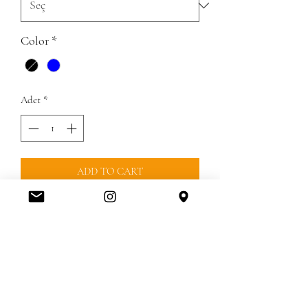
Color
*
Adet
*
ADD TO CART
TESLIMAT 20-25 GUNDUR KALIP
TAMDIR %80 KAZ TUYUDUR
İADE VE DEĞİŞİM
⭐️Mağazalar iade değişim kabul