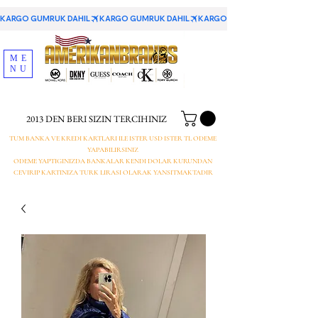
KARGO GUMRUK DAHIL
ME
NU
2013 DEN BERI SIZIN TERCIHINIZ
TUM BANKA VE KREDI KARTLARI ILE ISTER USD ISTER TL ODEME
YAPABILIRSINIZ
ODEME YAPTIGINIZDA BANKALAR KENDI DOLAR KURUNDAN
CEVIRIP KARTINIZA TURK LIRASI OLARAK YANSITMAKTADIR