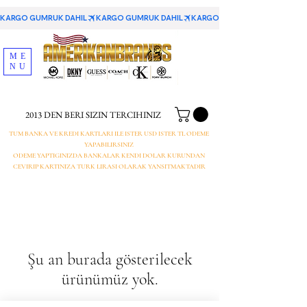
KARGO GUMRUK DAHIL
ME
NU
2013 DEN BERI SIZIN TERCIHINIZ
TUM BANKA VE KREDI KARTLARI ILE ISTER USD ISTER TL ODEME
YAPABILIRSINIZ
ODEME YAPTIGINIZDA BANKALAR KENDI DOLAR KURUNDAN
CEVIRIP KARTINIZA TURK LIRASI OLARAK YANSITMAKTADIR
Şu an burada gösterilecek
ürünümüz yok.