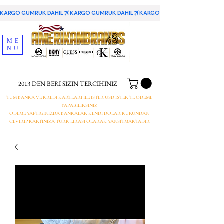
KARGO GUMRUK DAHIL
ME
NU
2013 DEN BERI SIZIN TERCIHINIZ
TUM BANKA VE KREDI KARTLARI ILE ISTER USD ISTER TL ODEME
YAPABILIRSINIZ
ODEME YAPTIGINIZDA BANKALAR KENDI DOLAR KURUNDAN
CEVIRIP KARTINIZA TURK LIRASI OLARAK YANSITMAKTADIR