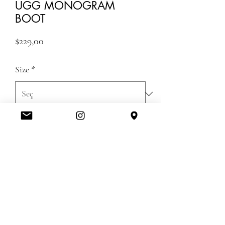
UGG MONOGRAM
BOOT
Fiyat
$229,00
Size
*
Adet
*
ADD TO CART
GUMRUK DAHILDIR