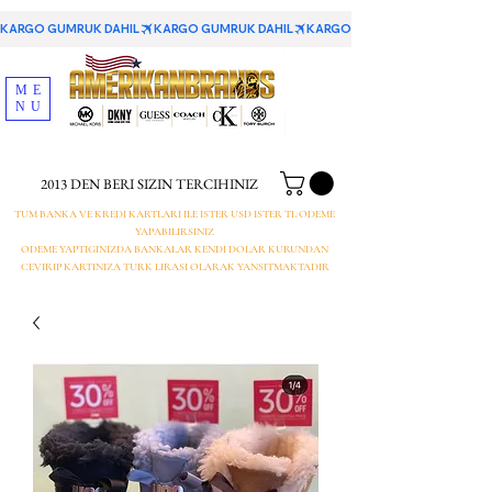
KARGO GUMRUK DAHIL
ME
NU
2013 DEN BERI SIZIN TERCIHINIZ
TUM BANKA VE KREDI KARTLARI ILE ISTER USD ISTER TL ODEME
YAPABILIRSINIZ
ODEME YAPTIGINIZDA BANKALAR KENDI DOLAR KURUNDAN
CEVIRIP KARTINIZA TURK LIRASI OLARAK YANSITMAKTADIR