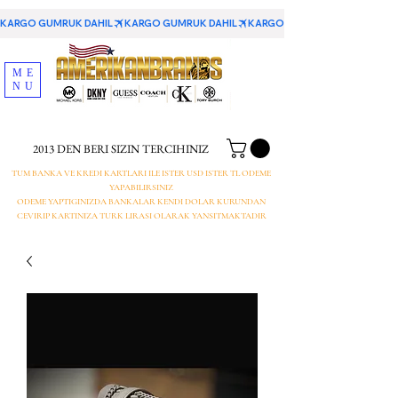
KARGO GUMRUK DAHIL
ME
NU
2013 DEN BERI SIZIN TERCIHINIZ
TUM BANKA VE KREDI KARTLARI ILE ISTER USD ISTER TL ODEME
YAPABILIRSINIZ
ODEME YAPTIGINIZDA BANKALAR KENDI DOLAR KURUNDAN
CEVIRIP KARTINIZA TURK LIRASI OLARAK YANSITMAKTADIR