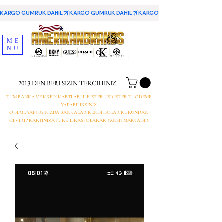
KARGO GUMRUK DAHIL
ME
NU
2013 DEN BERI SIZIN TERCIHINIZ
TUM BANKA VE KREDI KARTLARI ILE ISTER USD ISTER TL ODEME
YAPABILIRSINIZ
ODEME YAPTIGINIZDA BANKALAR KENDI DOLAR KURUNDAN
CEVIRIP KARTINIZA TURK LIRASI OLARAK YANSITMAKTADIR