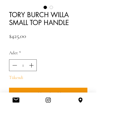
TORY BURCH WILLA
SMALL TOP HANDLE
Fiyat
$425,00
Adet
*
Tükendi
Geldiğinde Bildir
GUMRUK UCRETLERI DAHIL SMALL
BOYUDUR