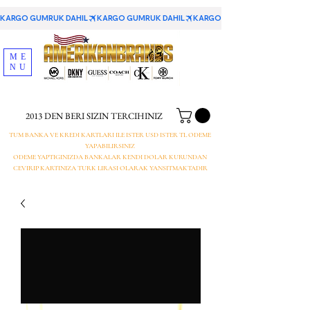
KARGO GUMRUK DAHIL
ME
NU
2013 DEN BERI SIZIN TERCIHINIZ
TUM BANKA VE KREDI KARTLARI ILE ISTER USD ISTER TL ODEME
YAPABILIRSINIZ
ODEME YAPTIGINIZDA BANKALAR KENDI DOLAR KURUNDAN
CEVIRIP KARTINIZA TURK LIRASI OLARAK YANSITMAKTADIR