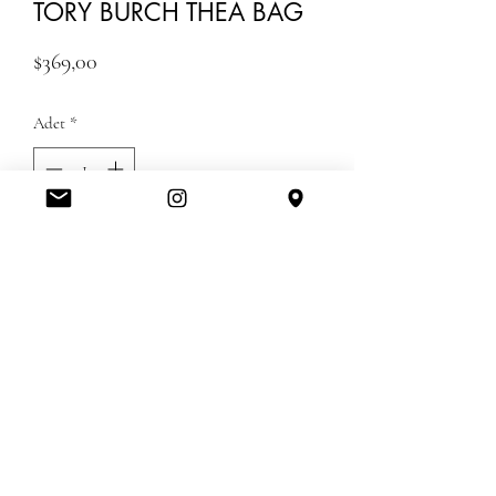
TORY BURCH THEA BAG
Fiyat
$369,00
Adet
*
Tükendi
Geldiğinde Bildir
TURKIYE STOGUMUZDADIR KARGO
GUMRUK UCRETLERI DAHILDIR