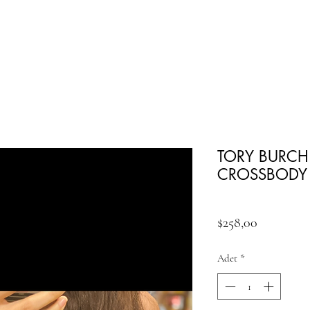
TORY BURCH 
CROSSBODY
Fiyat
$258,00
Adet
*