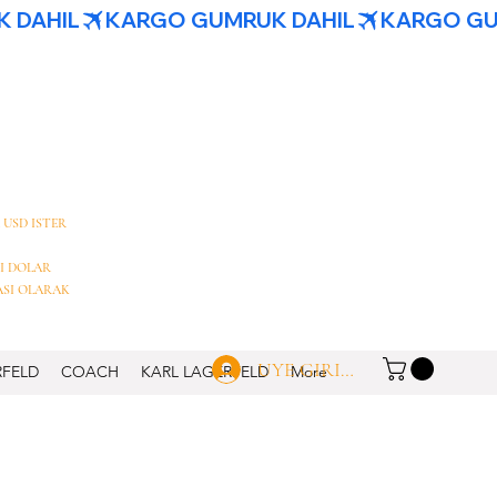
 USD ISTER
I DOLAR
ASI OLARAK
UYE GIRISI
RFELD
COACH
KARL LAGERFELD
More