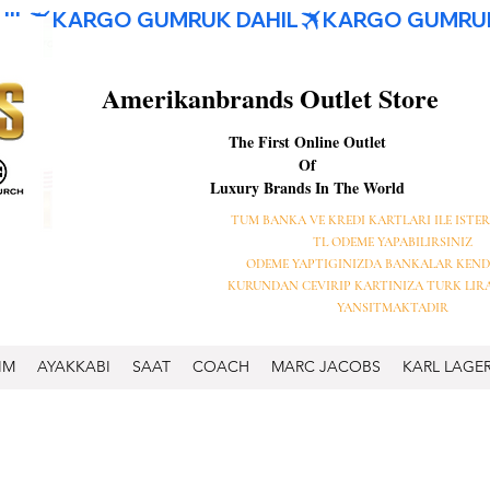
Amerikanbrands Outlet Store
The First Online Outlet
Of
Luxury Brands In The World
TUM BANKA VE KREDI KARTLARI ILE ISTER
TL ODEME YAPABILIRSINIZ
ODEME YAPTIGINIZDA BANKALAR KEND
KURUNDAN CEVIRIP KARTINIZA TURK LIR
YANSITMAKTADIR
IM
AYAKKABI
SAAT
COACH
MARC JACOBS
KARL LAGE