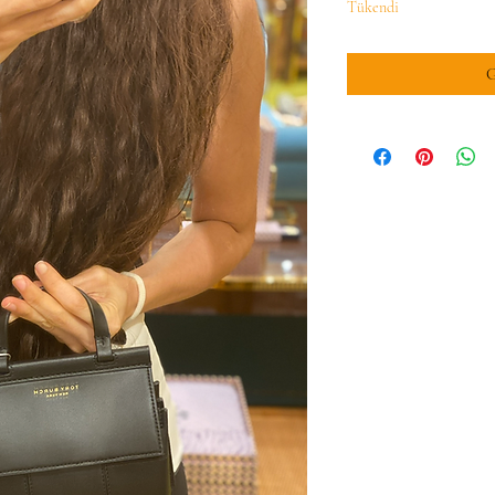
Tükendi
G