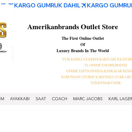
Amerikanbrands Outlet Store
The First Online Outlet
Of
Luxury Brands In The World
TUM BANKA VE KREDI KARTLARI ILE ISTER
TL ODEME YAPABILIRSINIZ
ODEME YAPTIGINIZDA BANKALAR KEND
KURUNDAN CEVIRIP KARTINIZA TURK LIR
YANSITMAKTADIR
IM
AYAKKABI
SAAT
COACH
MARC JACOBS
KARL LAGE