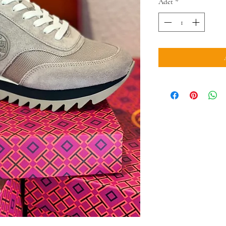
Adet
*