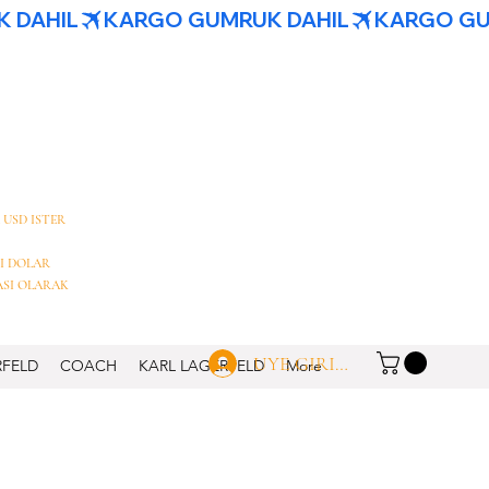
 USD ISTER
I DOLAR
ASI OLARAK
UYE GIRISI
RFELD
COACH
KARL LAGERFELD
More