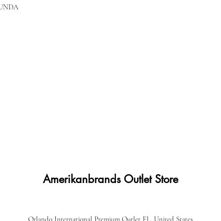
GUNDA
Amerikanbrands Outlet Store
Orlando International Premium Outlet FL, United States