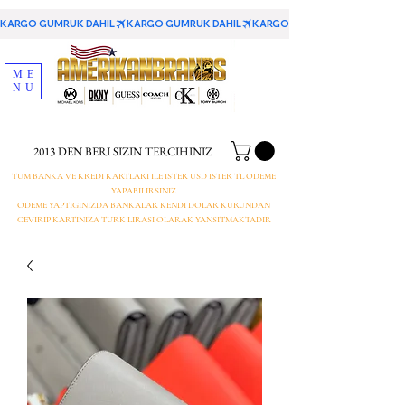
KARGO GUMRUK DAHIL
ME
NU
2013 DEN BERI SIZIN TERCIHINIZ
TUM BANKA VE KREDI KARTLARI ILE ISTER USD ISTER TL ODEME
YAPABILIRSINIZ
ODEME YAPTIGINIZDA BANKALAR KENDI DOLAR KURUNDAN
CEVIRIP KARTINIZA TURK LIRASI OLARAK YANSITMAKTADIR