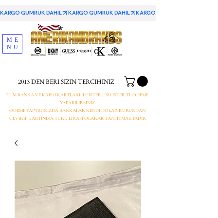
KARGO GUMRUK DAHIL
ME
NU
2013 DEN BERI SIZIN TERCIHINIZ
TUM BANKA VE KREDI KARTLARI ILE ISTER USD ISTER TL ODEME
YAPABILIRSINIZ
ODEME YAPTIGINIZDA BANKALAR KENDI DOLAR KURUNDAN
CEVIRIP KARTINIZA TURK LIRASI OLARAK YANSITMAKTADIR