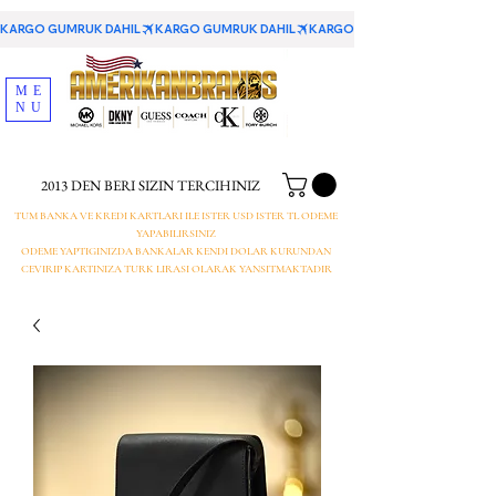
KARGO GUMRUK DAHIL
ME
NU
2013 DEN BERI SIZIN TERCIHINIZ
TUM BANKA VE KREDI KARTLARI ILE ISTER USD ISTER TL ODEME
YAPABILIRSINIZ
ODEME YAPTIGINIZDA BANKALAR KENDI DOLAR KURUNDAN
CEVIRIP KARTINIZA TURK LIRASI OLARAK YANSITMAKTADIR