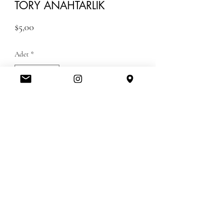
TORY ANAHTARLIK
Fiyat
$5,00
Adet
*
Tükendi
Geldiğinde Bildir
Şaka değil gerçek 🤩
Amerikanbrands Outlet Store