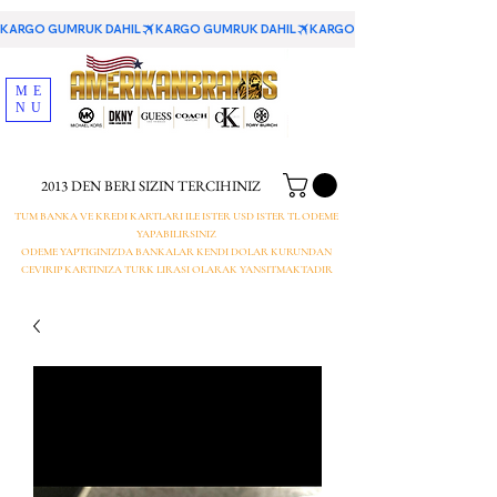
KARGO GUMRUK DAHIL
ME
NU
2013 DEN BERI SIZIN TERCIHINIZ
TUM BANKA VE KREDI KARTLARI ILE ISTER USD ISTER TL ODEME
YAPABILIRSINIZ
ODEME YAPTIGINIZDA BANKALAR KENDI DOLAR KURUNDAN
CEVIRIP KARTINIZA TURK LIRASI OLARAK YANSITMAKTADIR